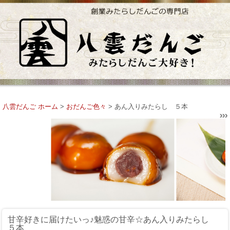
八雲だんご ホーム
>
おだんご色々
> あん入りみたらし ５本
甘辛好きに届けたいっ♪魅惑の甘辛☆
あん入りみたらし
５本