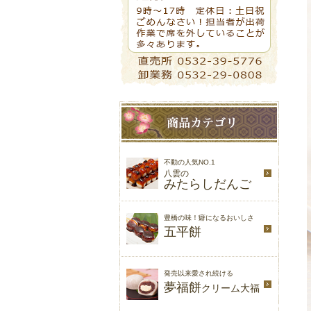
不動の人気NO.1
八雲の
みたらしだんご
豊橋の味！癖になるおいしさ
五平餅
発売以来愛され続ける
夢福餅
クリーム大福