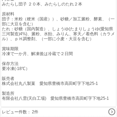
みたらし団子 ２０本、みたらしのたれ２本
原材料
団子：米粉（粳米（国産））、砂糖／加工澱粉、酵素、（一
部に大豆を含む）
たれ：砂糖（国内製造）、しょうゆ(たまりしょうゆ(愛知県
三河製造)4%)、澱粉、水飴、みりん、寒天／着色料（カラメ
ル）、ｐＨ調整剤、（一部に小麦・大豆を含む）
賞味期限
冷凍で一か月、解凍後は冷蔵で２日間
保存方法
要冷凍(-18℃）
販売者
株式会社丸八製菓 愛知県豊橋市高田町字下地25-1
製造所
有限会社八雲(天白工場) 愛知県豊橋市高田町字下地25-1
レビュー件数：
2件