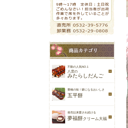
不動の人気NO.1
八雲の
みたらしだんご
豊橋の味！癖になるおいしさ
五平餅
発売以来愛され続ける
夢福餅
クリーム大福