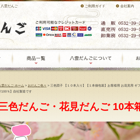
 八雲だんご
ご利用ガイド
会社案内
八雲だんご ホーム
>
おだんご色々
> 三色団子 【１０本入り】【１本個包装】お客様用 お花見用 ギ
ぎ100％】自社製造です
三色だんご・花見だんご 10本