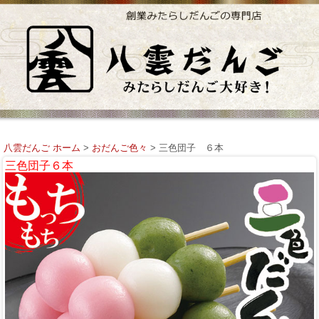
八雲だんご ホーム
>
おだんご色々
> 三色団子 ６本
三色団子６本