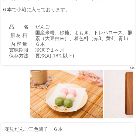
６本で小箱に入っております。
品 名
だんご
国産米粉、砂糖、よもぎ、トレハロース、酵
原 材 料
素（大豆由来）、着色料（赤3、黄4、青1）
内 容 量
６本
賞味期限
冷凍で１ヶ月
保存方法
要冷凍(-18℃以下)
花見だんご
三色団子 ６本