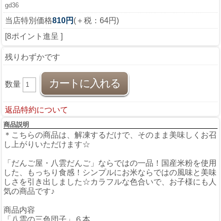
gd36
当店特別価格
810円
(＋税：64円)
[8ポイント進呈 ]
残りわずかです
数量
返品特約について
商品説明
＊こちらの商品は、解凍するだけで、そのまま美味しくお召
し上がりいただけます☆
「だんご屋・八雲だんご」ならではの一品！国産米粉を使用
した、もっちり食感！シンプルにお米ならではの風味と美味
しさを引き出しました☆カラフルな色合いで、お子様にも人
気の商品です♪
商品内容
「八雲の三色団子」６本