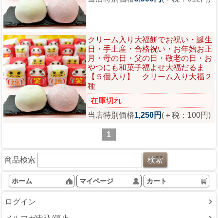
クリーム入り大福餅でお祝い・誕生
日・手土産・合格祝い・お年始お正
月・母の日・父の日・敬老の日・お
やつにも和菓子
福よせ大福だるま
【５個入り】 クリーム入り大福２
種
在庫切れ
当店特別価格
1,250円
(＋税：100円)
1
商品検索
ホーム
マイページ
カート
ログイン