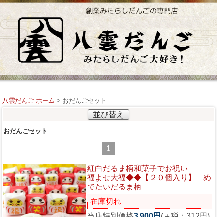
八雲だんご ホーム
> おだんごセット
並び替え
おだんごセット
1
紅白だるま柄和菓子でお祝い
福よせ大福◆◆【２０個入り】 め
でたいだるま柄
在庫切れ
当店特別価格
3,900円
(＋税：312円)