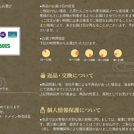
らお選び
●商品のお届け日の目安
ご指定のない場合、八雲だんごからの受注確認メール送信後、5
客様のもとにお荷物が到着するようにお届けさせていただきま
（ご注文が多い時期には多少発送でご迷惑をお掛けすることが
また地域により、多少お届け日が異なることがございます。予
さいませ。）
●お届け時間指定
下記の時間帯からお選びいただけます。
●商品間違い等、当社不備による不具合があった場合は、返金
付です。
にて交換させていただきます。
上記理由以外での返金は、商品の性質上、原則としてお受けで
努めております。
せ。
X・ドメイン拒否設定
●当店ではお客様の大切な個人情報に関しましては、厳重に管
す。第三者に譲渡、提供することはございませんので、ご安心
（但し、警察機関等により開示要請がありました場合を除きま