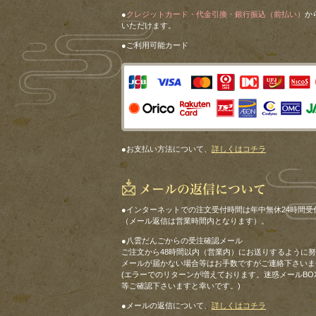
●
クレジットカード・代金引換・銀行振込（前払い）
か
いただけます。
●ご利用可能カード
●お支払い方法について、
詳しくはコチラ
●インターネットでの注文受付時間は年中無休24時間受
（メール返信は営業時間内となります）。
●八雲だんごからの受注確認メール
ご注文から48時間以内（営業内）にお送りするように
メールが届かない場合等はお手数ですがご連絡下さいま
(エラーでのリターンが増えております。迷惑メールBO
等ご確認下さいますと幸いです。)
●メールの返信について、
詳しくはコチラ