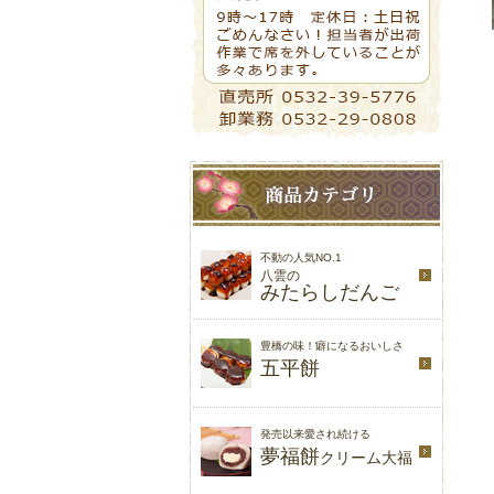
不動の人気NO.1
八雲の
みたらしだんご
豊橋の味！癖になるおいしさ
五平餅
発売以来愛され続ける
夢福餅
クリーム大福