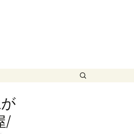
検
索:
上が
/