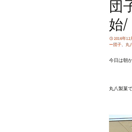
団
始/
2016年1
ー団子
、
丸
今日は朝
丸八製菓