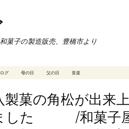
ご
和菓子の製造販売、豊橋市より
ログ
母の日
父の日
音楽
八製菓の角松が出来
ました /和菓子屋