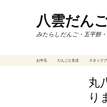
コ
ン
テ
八雲だん
ン
ツ
へ
みたらしだんご・五平餅・
ス
キ
ッ
プ
お中元
だんごと生活
スタッフブ
丸
り