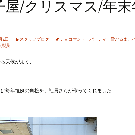
子屋/クリスマス/年末
2月2日
スタッフブログ
チョコマント
、
パーティー雪だるま
、
八製菓
から天候がよく、
では毎年恒例の角松を、社員さんが作ってくれました。