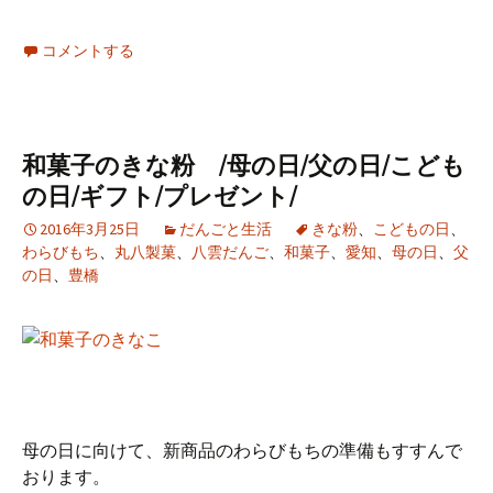
コメントする
和菓子のきな粉 /母の日/父の日/こども
の日/ギフト/プレゼント/
2016年3月25日
だんごと生活
きな粉
、
こどもの日
、
わらびもち
、
丸八製菓
、
八雲だんご
、
和菓子
、
愛知
、
母の日
、
父
の日
、
豊橋
母の日に向けて、新商品のわらびもちの準備もすすんで
おります。