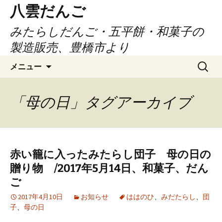
コ
八雲だんご
ン
みたらしだんご・五平餅・和菓子の
テ
ン
製造販売、豊橋市より
ツ
検
へ
メニュー
索:
ス
キ
「母の日」タグアーカイブ
ッ
プ
赤い籠に入ったみたらし団子 母の日の
贈り物 /2017年5月14日、和菓子、だん
ご
2017年4月10日
お知らせ
ははのひ
、
みだたらし
、
団
子
、
母の日