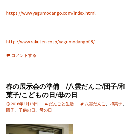
https://www.yagumodango.com/index.html
http://www.rakuten.co.jp/yagumodango08/
コメントする
春の展示会の準備 /八雲だんご/団子/和
菓子/こどもの日/母の日
2016年3月18日
だんごと生活
八雲だんご
、
和菓子
、
団子
、
子供の日
、
母の日