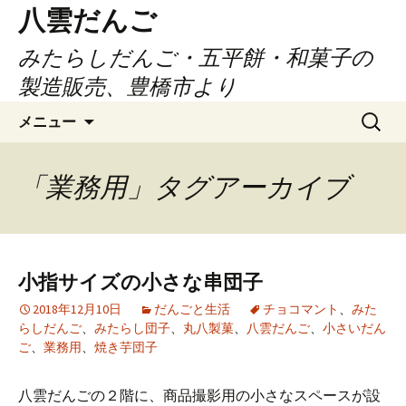
コ
八雲だんご
ン
みたらしだんご・五平餅・和菓子の
テ
ン
製造販売、豊橋市より
ツ
検
へ
メニュー
索:
ス
キ
「業務用」タグアーカイブ
ッ
プ
小指サイズの小さな串団子
2018年12月10日
だんごと生活
チョコマント
、
みた
らしだんご
、
みたらし団子
、
丸八製菓
、
八雲だんご
、
小さいだん
ご
、
業務用
、
焼き芋団子
八雲だんごの２階に、商品撮影用の小さなスペースが設