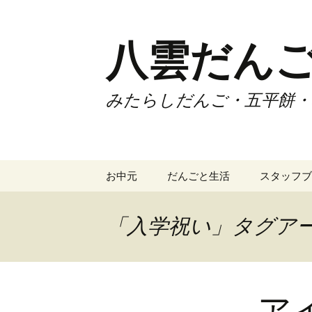
コ
ン
テ
八雲だん
ン
ツ
へ
みたらしだんご・五平餅・
ス
キ
ッ
プ
お中元
だんごと生活
スタッフブ
「入学祝い」タグア
ア