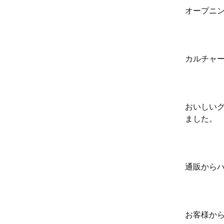
オープニ
カルチャ
おいしい
ました。
通販から
お客様か