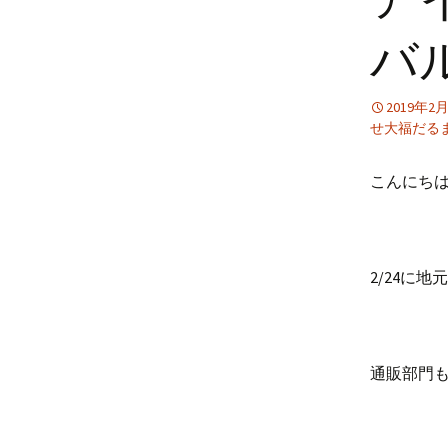
バ
2019年2
せ大福だる
こんにち
2/24に
通販部門