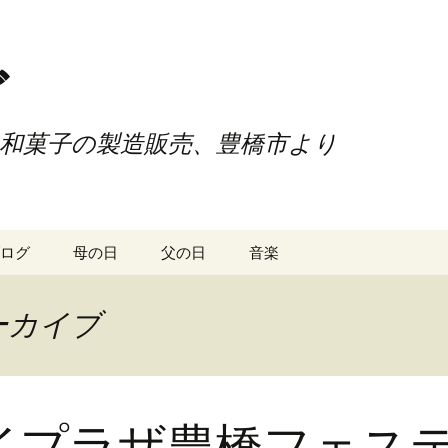
ご
和菓子の製造販売、豊橋市より
ログ
母の日
父の日
音楽
ーカイブ
イプラザ豊橋フェス