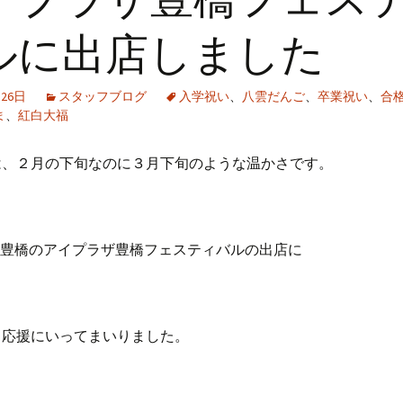
ルに出店しました
月26日
スタッフブログ
入学祝い
、
八雲だんご
、
卒業祝い
、
合
ま
、
紅白大福
は、２月の下旬なのに３月下旬のような温かさです。
地元豊橋のアイプラザ豊橋フェスティバルの出店に
も応援にいってまいりました。