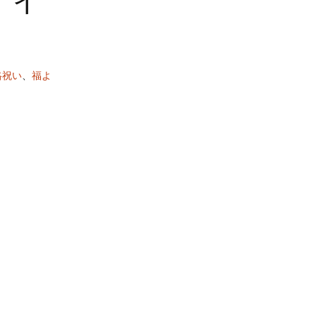
格祝い
、
福よ