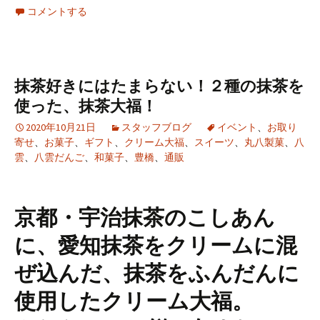
コメントする
抹茶好きにはたまらない！２種の抹茶を
使った、抹茶大福！
2020年10月21日
スタッフブログ
イベント
、
お取り
寄せ
、
お菓子
、
ギフト
、
クリーム大福
、
スイーツ
、
丸八製菓
、
八
雲
、
八雲だんご
、
和菓子
、
豊橋
、
通販
京都・宇治抹茶のこしあん
に、愛知抹茶をクリームに混
ぜ込んだ、抹茶をふんだんに
使用したクリーム大福。