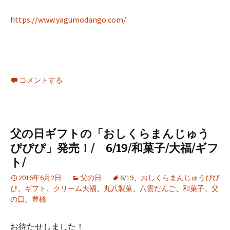
https://www.yagumodango.com/
コメントする
父の日ギフトの「おしくらまんじゅう
ぴぴぴ」発売！/ 6/19/和菓子/大福/ギフ
ト/
2016年6月2日
父の日
6/19
、
おしくらまんじゅうぴぴ
ぴ
、
ギフト
、
クリーム大福
、
丸八製菓
、
八雲だんご
、
和菓子
、
父
の日
、
豊橋
お待たせしました！