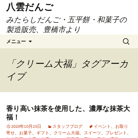
コ
八雲だんご
ン
みたらしだんご・五平餅・和菓子の
テ
ン
製造販売、豊橋市より
ツ
検
へ
メニュー
索:
ス
キ
「クリーム大福」タグアーカ
ッ
プ
イブ
香り高い抹茶を使用した、濃厚な抹茶大
福！
2020年10月23日
スタッフブログ
イベント
、
お取り
寄せ
、
お菓子
、
ギフト
、
クリーム大福
、
スイーツ
、
プレゼント
、