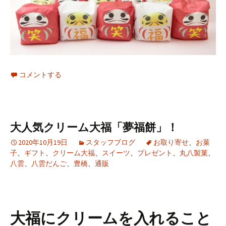
コメントする
大人気クリーム大福「夢福餅」！
2020年10月19日
スタッフブログ
お取り寄せ
、
お菓
子
、
ギフト
、
クリーム大福
、
スイーツ
、
プレゼント
、
丸八製菓
、
八雲
、
八雲だんご
、
豊橋
、
通販
大福にクリームを入れること