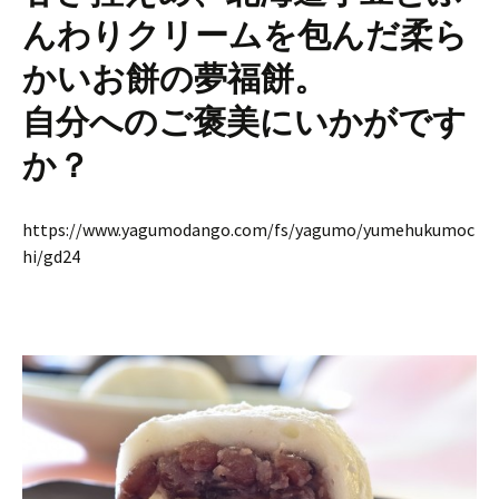
んわりクリームを包んだ柔ら
かいお餅の夢福餅。
自分へのご褒美にいかがです
か？
https://www.yagumodango.com/fs/yagumo/yumehukumoc
hi/gd24