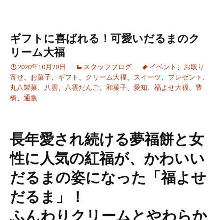
ギフトに喜ばれる！可愛いだるまのク
リーム大福
2020年10月20日
スタッフブログ
イベント
、
お取り
寄せ
、
お菓子
、
ギフト
、
クリーム大福
、
スイーツ
、
プレゼント
、
丸八製菓
、
八雲
、
八雲だんご
、
和菓子
、
愛知
、
福よせ大福
、
豊
橋
、
通販
長年愛され続ける夢福餅と女
性に人気の紅福が、かわいい
だるまの姿になった「福よせ
だるま」！
ふんわりクリームとやわらか