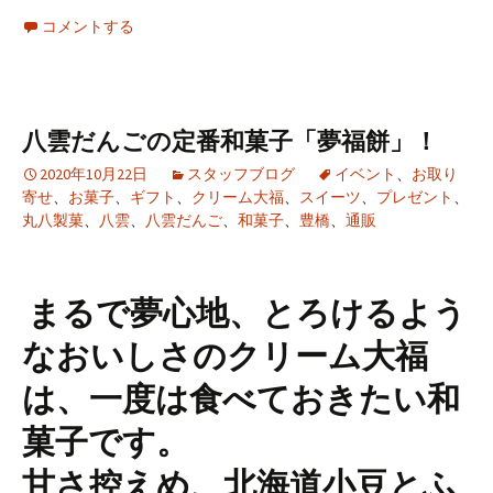
コメントする
八雲だんごの定番和菓子「夢福餅」！
2020年10月22日
スタッフブログ
イベント
、
お取り
寄せ
、
お菓子
、
ギフト
、
クリーム大福
、
スイーツ
、
プレゼント
、
丸八製菓
、
八雲
、
八雲だんご
、
和菓子
、
豊橋
、
通販
まるで夢心地、とろけるよう
なおいしさのクリーム大福
は、一度は食べておきたい和
菓子です。
甘さ控えめ、北海道小豆とふ