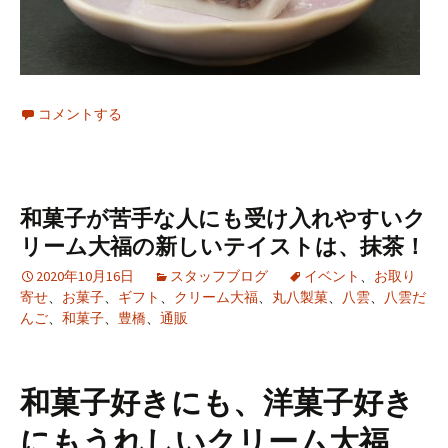
コメントする
和菓子が苦手な人にも受け入れやすいク
リーム大福の新しいテイストは、抹茶！
2020年10月16日
スタッフブログ
イベント
、
お取り
寄せ
、
お菓子
、
ギフト
、
クリーム大福
、
丸八製菓
、
八雲
、
八雲だ
んご
、
和菓子
、
豊橋
、
通販
和菓子好きにも、洋菓子好き
にもうれしいクリーム大福