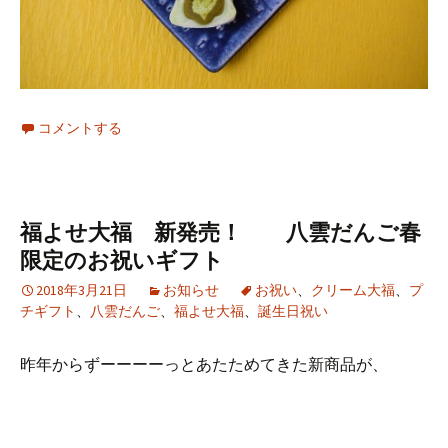
コメントする
福よせ大福 新発売！ 八雲だんご春
限定のお祝いギフト
2018年3月21日
お知らせ
お祝い
、
クリーム大福
、
プ
チギフト
、
八雲だんご
、
福よせ大福
、
誕生日祝い
昨年からずーーーーっとあたためてきた新商品が、