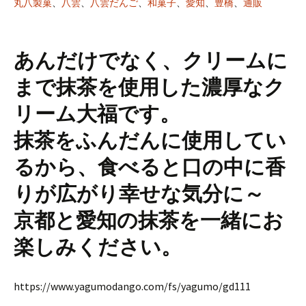
丸八製菓
、
八雲
、
八雲だんご
、
和菓子
、
愛知
、
豊橋
、
通販
あんだけでなく、クリームに
まで抹茶を使用した濃厚なク
リーム大福です。
抹茶をふんだんに使用してい
るから、食べると口の中に香
りが広がり幸せな気分に～
京都と愛知の抹茶を一緒にお
楽しみください。
https://www.yagumodango.com/fs/yagumo/gd111