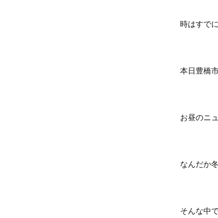
時はすで
本日豊橋
お昼のニュ
なんだか
そんな中