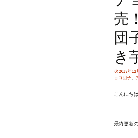
売
団
き
2018年1
ョコ団子
、
こんにち
最終更新