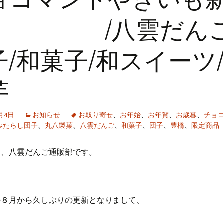
！ /八雲だんご
子/和菓子/和スイーツ
芋
2月4日
お知らせ
お取り寄せ
、
お年始
、
お年賀
、
お歳暮
、
チョ
みたらし団子
、
丸八製菓
、
八雲だんご
、
和菓子
、
団子
、
豊橋
、
限定商品
は、八雲だんご通販部です。
の８月から久しぶりの更新となりまして、