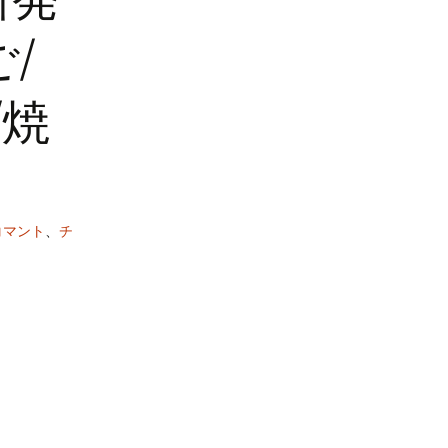
/
/焼
コマント
、
チ