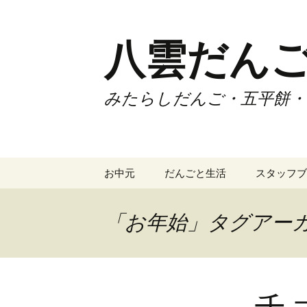
コ
ン
テ
八雲だん
ン
ツ
へ
みたらしだんご・五平餅・
ス
キ
ッ
プ
お中元
だんごと生活
スタッフブ
「お年始」タグアー
チ