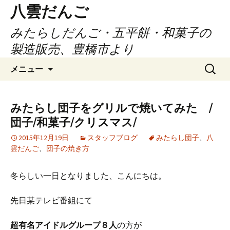
コ
八雲だんご
ン
みたらしだんご・五平餅・和菓子の
テ
ン
製造販売、豊橋市より
ツ
検
へ
メニュー
索:
ス
キ
ッ
みたらし団子をグリルで焼いてみた /
プ
団子/和菓子/クリスマス/
2015年12月19日
スタッフブログ
みたらし団子
、
八
雲だんご
、
団子の焼き方
冬らしい一日となりました、こんにちは。
先日某テレビ番組にて
超有名アイドルグループ８人
の方が