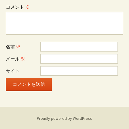
ー
コメント
※
シ
ョ
名前
※
ン
メール
※
サイト
Proudly powered by WordPress