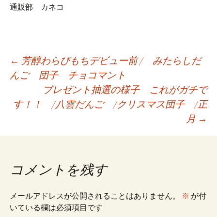
通販部 カネコ
投
←
芳醇わらびもちデビュー前 / みたらしだ
んご 団子 チョコマント
プレゼント抽選の様子 これがガチで
稿
す！！ /八雲だんご /クリスマス団子 /正
月
→
ナ
ビ
コメントを残す
ゲ
メールアドレスが公開されることはありません。
※
が付
いている欄は必須項目です