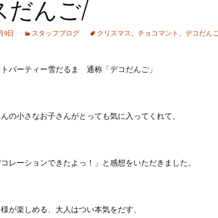
スだんご/
2月9日
スタッフブログ
クリスマス
、
チョコマント
、
デコだん
ントパーティー雪だるま 通称「デコだんご」
さんの小さなお子さんがとっても気に入ってくれて、
デコレーションできたよっ！」と感想をいただきました。
子様が楽しめる、大人はつい本気をだす、