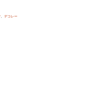
ご
、
デコレー