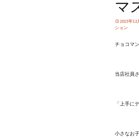
マ
2015年1
ション
チョコマ
当店社員
「上手に
小さなお