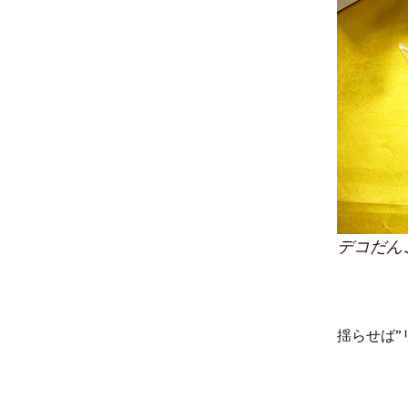
デコだん
揺らせば”