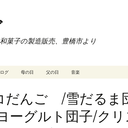
ご
和菓子の製造販売、豊橋市より
ログ
母の日
父の日
音楽
コだんご /雪だるま
/ヨーグルト団子/クリ