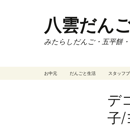
コ
ン
テ
八雲だん
ン
ツ
へ
みたらしだんご・五平餅・
ス
キ
ッ
プ
お中元
だんごと生活
スタッフブ
デ
子