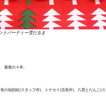
ントパーティー雪だるま
た 最後の４本。
長の似顔絵(スタッフ作)、トナカイ(店長作)、八雲とだんご(ス