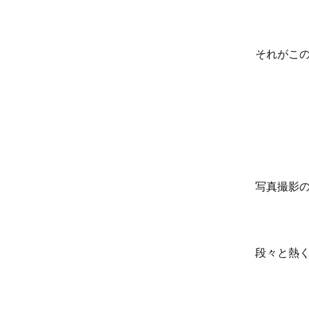
それがこ
写真撮影
段々と熱