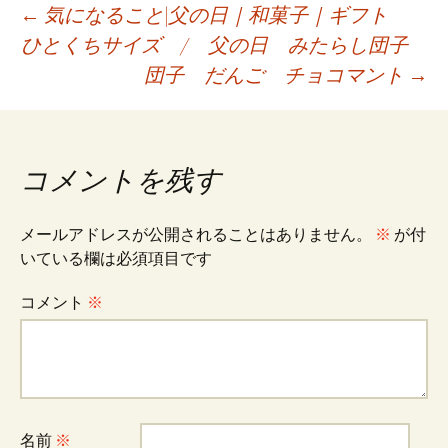
投
←
気になること|父の日｜和菓子｜ギフト
ひとくちサイズ / 父の日 みたらし団子
団子 だんご チョコマント
→
稿
ナ
コメントを残す
ビ
メールアドレスが公開されることはありません。
※
が付
いている欄は必須項目です
ゲ
コメント
※
ー
シ
名前
※