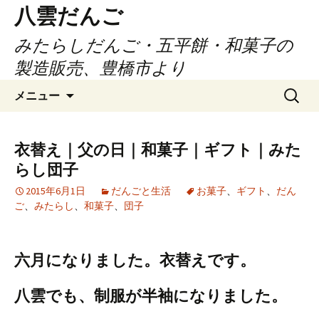
コ
八雲だんご
ン
みたらしだんご・五平餅・和菓子の
テ
ン
製造販売、豊橋市より
ツ
検
へ
メニュー
索:
ス
キ
ッ
衣替え｜父の日｜和菓子｜ギフト｜みた
プ
らし団子
2015年6月1日
だんごと生活
お菓子
、
ギフト
、
だん
ご
、
みたらし
、
和菓子
、
団子
六月になりました。衣替えです。
八雲でも、制服が半袖になりました。