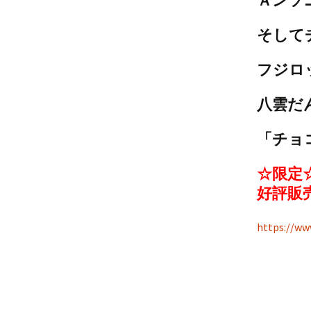
Ａンソ
そして
フジロ
八雲だ
「チョ
☆限定
好評販
https://w