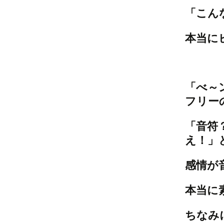
「こん
本当に
「べ～
フリー
「音符
え！」
感情が
本当に
ちなみ