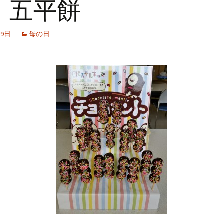
 五平餅
月9日
母の日