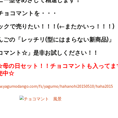
ニー型をめざして精進します！
チョコマントを・・・
ックで売りたい！！！(←またかいっ！！！)
んごの「レッチリ(型にはまらない新商品)」
コマント☆」是非お試しください！！
☆母の日セット！！チョコマントも入ってま
売中☆
ww.yagumodango.com/fs/yagumo/hahanohi20150510/haha2015