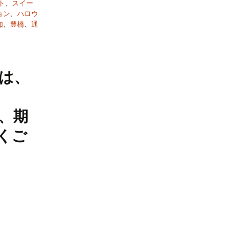
ト
、
スイー
ョン
、
ハロウ
知
、
豊橋
、
通
は、
、期
くご