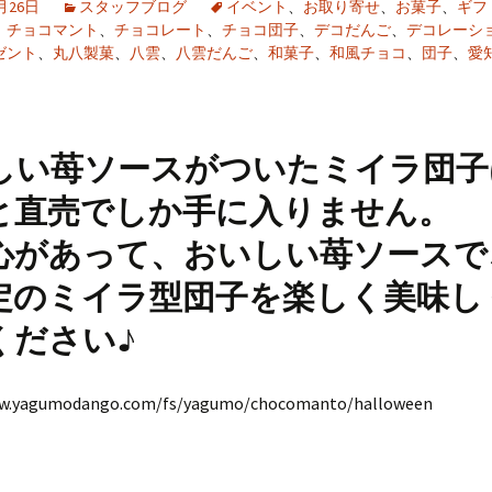
0月26日
スタッフブログ
イベント
、
お取り寄せ
、
お菓子
、
ギフ
、
チョコマント
、
チョコレート
、
チョコ団子
、
デコだんご
、
デコレーシ
ゼント
、
丸八製菓
、
八雲
、
八雲だんご
、
和菓子
、
和風チョコ
、
団子
、
愛
しい苺ソースがついたミイラ団子
と直売でしか手に入りません。
心があって、おいしい苺ソースで
定のミイラ型団子を楽しく美味し
ください♪
ww.yagumodango.com/fs/yagumo/chocomanto/halloween