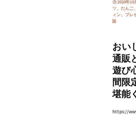
2020年1
ツ
、
だんご
ィン
、
プレ
販
おい
通販
遊び
間限
堪能
https://w