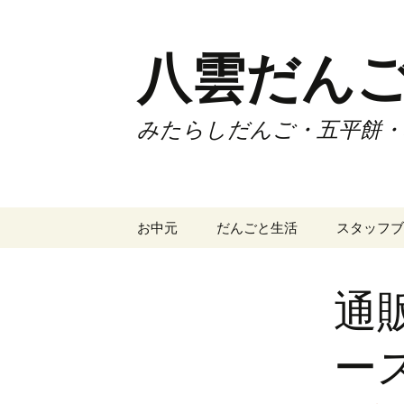
コ
ン
テ
八雲だん
ン
ツ
へ
みたらしだんご・五平餅・
ス
キ
ッ
プ
お中元
だんごと生活
スタッフブ
通
ー