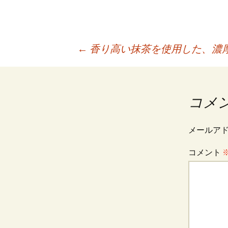
投
←
香り高い抹茶を使用した、濃
稿
コメ
ナ
メールア
ビ
コメント
ゲ
ー