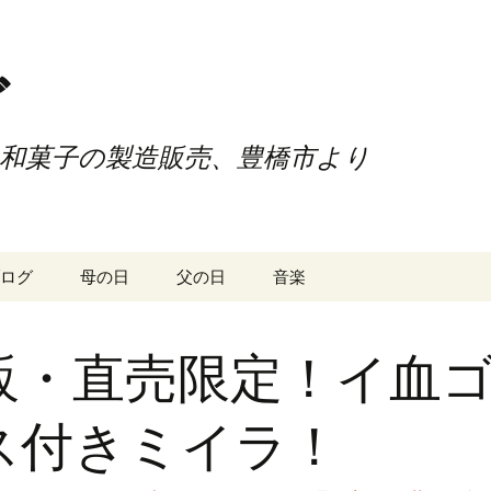
ご
和菓子の製造販売、豊橋市より
ログ
母の日
父の日
音楽
販・直売限定！イ血
ス付きミイラ！