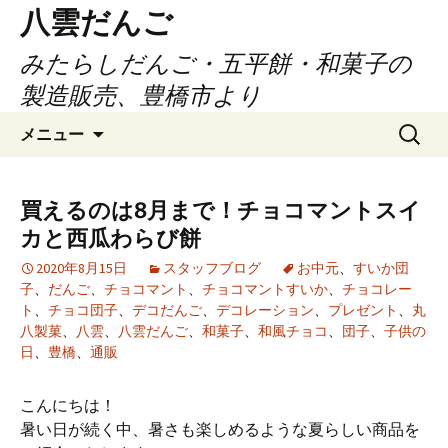
コ
八雲だんご
ン
みたらしだんご・五平餅・和菓子の
テ
ン
製造販売、豊橋市より
ツ
検
へ
メニュー
索:
ス
キ
ッ
買えるのは8月まで！チョコマントスイ
プ
カと西瓜わらび餅
2020年8月15日
スタッフブログ
お中元
、
すいか団
子
、
だんご
、
チョコマント
、
チョコマントすいか
、
チョコレー
ト
、
チョコ団子
、
デコだんご
、
デコレーション
、
プレゼント
、
丸
八製菓
、
八雲
、
八雲だんご
、
和菓子
、
和風チョコ
、
団子
、
子供の
日
、
豊橋
、
通販
こんにちは！
暑い日が続く中、暑さも楽しめるような夏らしい商品を