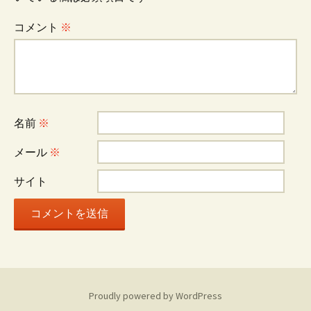
ゲ
コメント
※
ー
シ
名前
※
ョ
メール
※
ン
サイト
Proudly powered by WordPress