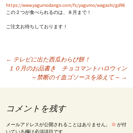
https://www.yagumodango.com/fs/yagumo/wagashi/gd96
この２つが食べられるのは、８月まで！
ご注文お待ちしております！
投
←
テレビに出た西瓜わらび餅！
１０月のお品書き チョコマントハロウィン
～禁断のイ血ゴソースを添えて～
→
稿
ナ
コメントを残す
ビ
メールアドレスが公開されることはありません。
※
が付
いている欄は必須項目です