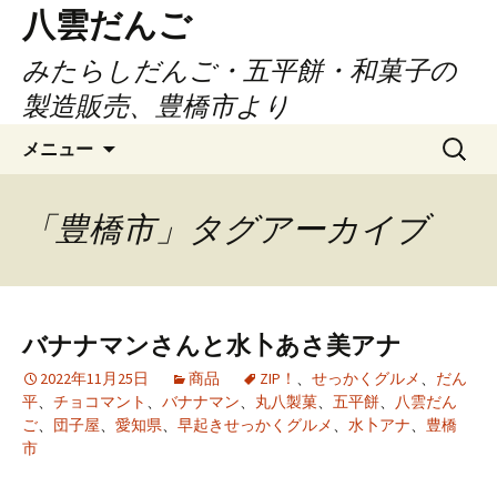
コ
八雲だんご
ン
みたらしだんご・五平餅・和菓子の
テ
ン
製造販売、豊橋市より
ツ
検
へ
メニュー
索:
ス
キ
「豊橋市」タグアーカイブ
ッ
プ
バナナマンさんと水卜あさ美アナ
2022年11月25日
商品
ZIP！
、
せっかくグルメ
、
だん
平
、
チョコマント
、
バナナマン
、
丸八製菓
、
五平餅
、
八雲だん
ご
、
団子屋
、
愛知県
、
早起きせっかくグルメ
、
水卜アナ
、
豊橋
市