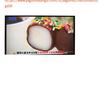
https://www.yagumodango.com/fs/yagumo/chocomanto/
gd30