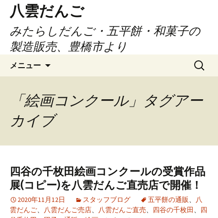
コ
八雲だんご
ン
みたらしだんご・五平餅・和菓子の
テ
ン
製造販売、豊橋市より
ツ
検
へ
メニュー
索:
ス
キ
「絵画コンクール」タグアー
ッ
プ
カイブ
四谷の千枚田絵画コンクールの受賞作品
展(コピー)を八雲だんご直売店で開催！
2020年11月12日
スタッフブログ
五平餅の通販
、
八
雲だんご
、
八雲だんご売店
、
八雲だんご直売
、
四谷の千枚田
、
四