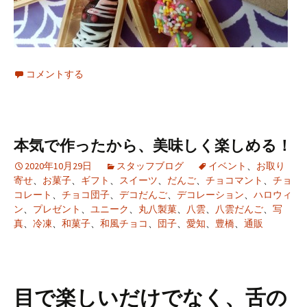
コメントする
本気で作ったから、美味しく楽しめる！
2020年10月29日
スタッフブログ
イベント
、
お取り
寄せ
、
お菓子
、
ギフト
、
スイーツ
、
だんご
、
チョコマント
、
チョ
コレート
、
チョコ団子
、
デコだんご
、
デコレーション
、
ハロウィ
ン
、
プレゼント
、
ユニーク
、
丸八製菓
、
八雲
、
八雲だんご
、
写
真
、
冷凍
、
和菓子
、
和風チョコ
、
団子
、
愛知
、
豊橋
、
通販
目で楽しいだけでなく、舌の