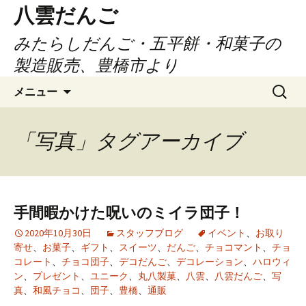
コ
八雲だんご
ン
みたらしだんご・五平餅・和菓子の
テ
ン
製造販売、豊橋市より
ツ
検
へ
メニュー
索:
ス
キ
「写真」タグアーカイブ
ッ
プ
手間暇かけた呪いのミイラ団子！
2020年10月30日
スタッフブログ
イベント
、
お取り
寄せ
、
お菓子
、
ギフト
、
スイーツ
、
だんご
、
チョコマント
、
チョ
コレート
、
チョコ団子
、
デコだんご
、
デコレーション
、
ハロウィ
ン
、
プレゼント
、
ユニーク
、
丸八製菓
、
八雲
、
八雲だんご
、
写
真
、
和風チョコ
、
団子
、
豊橋
、
通販