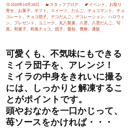
2020年10月28日
スタッフブログ
イベント
、
お取り
寄せ
、
お菓子
、
ギフト
、
スイーツ
、
だんご
、
チョコマント
、
チョ
コレート
、
チョコ団子
、
デコだんご
、
デコレーション
、
ハロウィ
ン
、
プレゼント
、
ユニーク
、
丸八製菓
、
八雲
、
八雲だんご
、
写
真
、
和菓子
、
和風チョコ
、
団子
、
愛知
、
豊橋
、
通販
可愛くも、不気味にもできる
ミイラ団子を、アレンジ！
ミイラの中身をきれいに撮る
には、しっかりと解凍するこ
とがポイントです。
頭やおなかを一口かじって、
苺ソースをかければ・・・